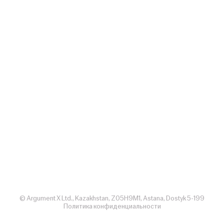
© Argument X Ltd., Kazakhstan, Z05H9M1, Astana, Dostyk 5-199
Политика конфиденциальности