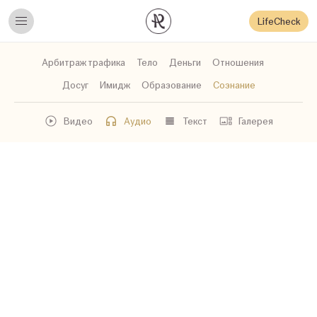
LifeCheck
Арбитраж трафика
Тело
Деньги
Отношения
Досуг
Имидж
Образование
Сознание
Видео
Аудио
Текст
Галерея